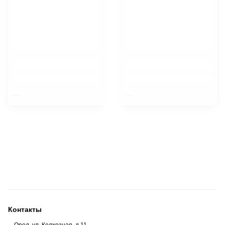
$nbsp;
$nbsp;
Контакты
Орел, ул. Колхозная, д.11