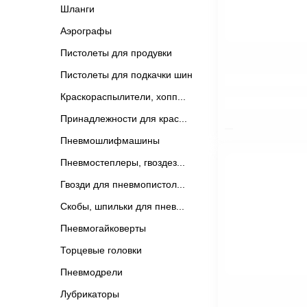
Шланги
Аэрографы
Пистолеты для продувки
Пистолеты для подкачки шин
$nbsp;
Краскораспылители, хопп
Принадлежности для крас
Пневмошлифмашины
Пневмостеплеры, гвоздез
Гвозди для пневмопистол
Скобы, шпильки для пнев
Пневмогайковерты
Торцевые головки
Пневмодрели
Лубрикаторы