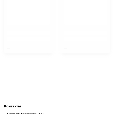
$nbsp;
$nbsp;
Контакты
Орел, ул. Колхозная, д.11