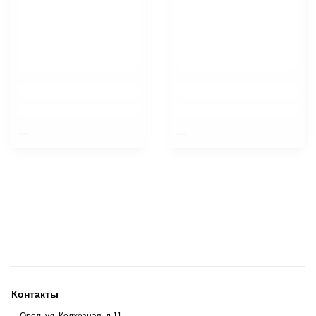
$nbsp;
$nbsp;
Контакты
Орел, ул. Колхозная, д.11